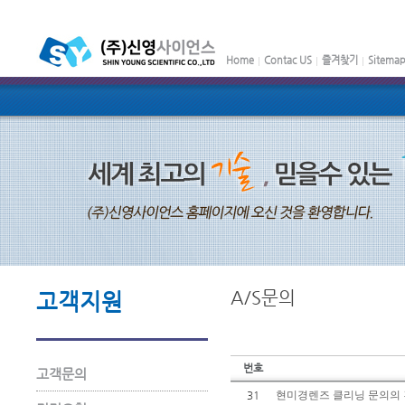
Home
Contac US
즐겨찾기
Sitema
A/S문의
고객지원
번호
고객문의
31
현미경렌즈 클리닝 문의의 